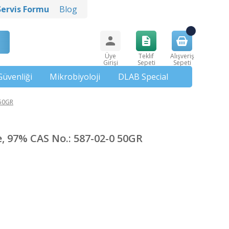
Servis Formu
Blog
Üye
Teklif
Alışveriş
Girişi
Sepeti
Sepeti
Güvenliği
Mikrobiyoloji
DLAB Special
 50GR
 97% CAS No.: 587-02-0 50GR