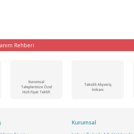
ğer konularda yetersiz gördüğünüz noktaları öneri formunu kullanarak tarafı
Bu ürüne ilk yorumu siz yapın!
Yorum Yaz
lanım Rehberi
Kurumsal
Taksitli Alışveriş
Taleplerinize Özel
İmkanı
Hızlı Fiyat Teklifi
Gönder
ş
Kurumsal