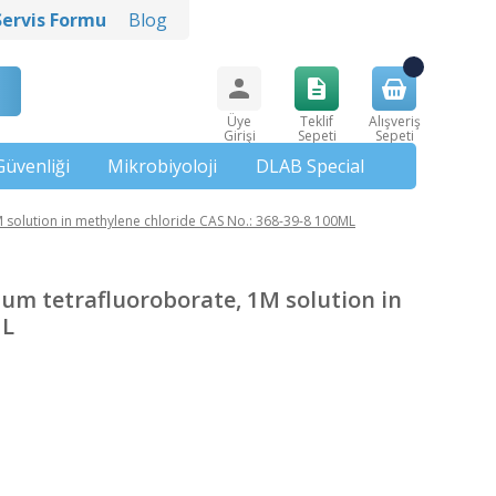
Servis Formu
Blog
Üye
Teklif
Alışveriş
Girişi
Sepeti
Sepeti
Güvenliği
Mikrobiyoloji
DLAB Special
solution in methylene chloride CAS No.: 368-39-8 100ML
m tetrafluoroborate, 1M solution in
ML