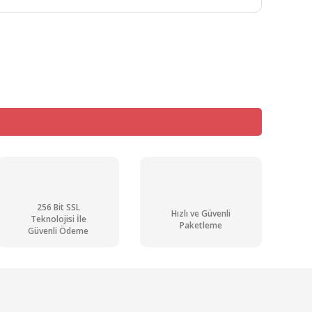
mıza iletebilirsiniz.
256 Bit SSL
Hızlı ve Güvenli
Teknolojisi İle
Paketleme
Güvenli Ödeme