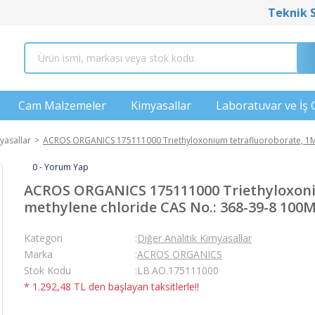
Teknik 
Cam Malzemeler
Kimyasallar
Laboratuvar ve İş 
yasallar
ACROS ORGANICS 175111000 Triethyloxonium tetrafluoroborate, 1M 
0 - Yorum Yap
ACROS ORGANICS 175111000 Triethyloxoniu
methylene chloride CAS No.: 368-39-8 100
Kategori
Diğer Analitik Kimyasallar
Marka
ACROS ORGANICS
Stok Kodu
LB.AO.175111000
* 1.292,48 TL den başlayan taksitlerle!!