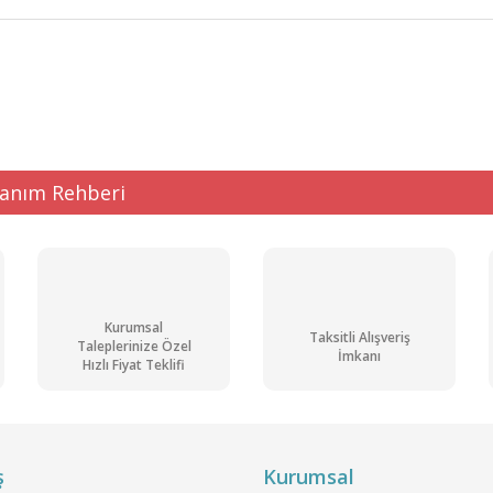
ğer konularda yetersiz gördüğünüz noktaları öneri formunu kullanarak tarafı
Bu ürüne ilk yorumu siz yapın!
Yorum Yaz
lanım Rehberi
Kurumsal
Taksitli Alışveriş
Taleplerinize Özel
İmkanı
Hızlı Fiyat Teklifi
Gönder
ş
Kurumsal