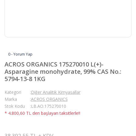
0 - Yorum Yap
ACROS ORGANICS 175270010 L(+)-
Asparagine monohydrate, 99% CAS No.:
5794-13-8 1KG
Kategori
Diğer Analitik Kimyasallar
Marka
ACROS ORGANICS
Stok Kodu
LB.AO.175270010
* 4.800,60 TL den başlayan taksitlerle!!
38.392,55 TL + KDV