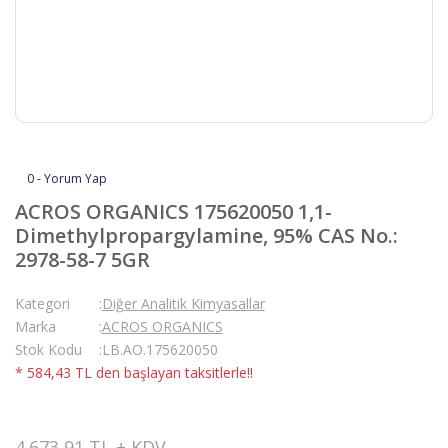
0 - Yorum Yap
ACROS ORGANICS 175620050 1,1-
Dimethylpropargylamine, 95% CAS No.:
2978-58-7 5GR
Kategori
Diğer Analitik Kimyasallar
Marka
ACROS ORGANICS
Stok Kodu
LB.AO.175620050
* 584,43 TL den başlayan taksitlerle!!
4.673,91 TL + KDV