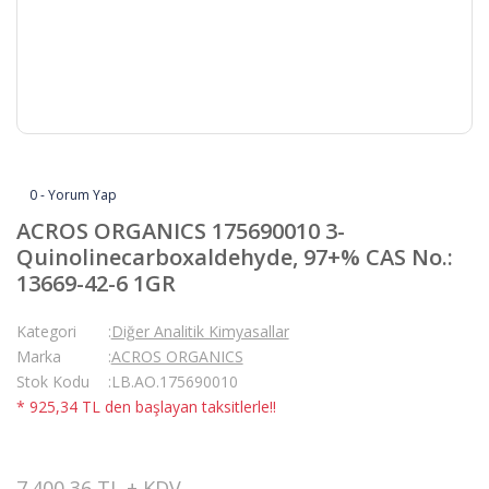
0 - Yorum Yap
ACROS ORGANICS 175690010 3-
Quinolinecarboxaldehyde, 97+% CAS No.:
13669-42-6 1GR
Kategori
Diğer Analitik Kimyasallar
Marka
ACROS ORGANICS
Stok Kodu
LB.AO.175690010
* 925,34 TL den başlayan taksitlerle!!
7.400,36 TL + KDV