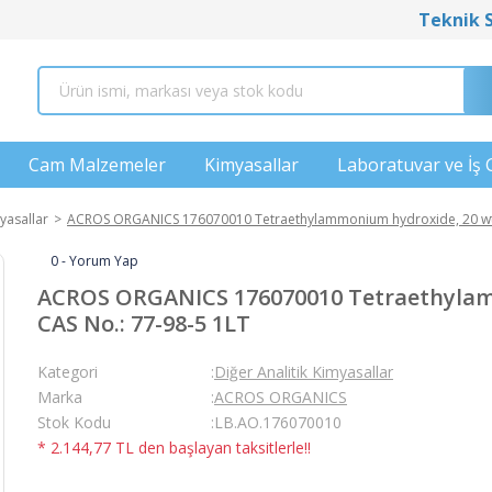
Teknik 
Cam Malzemeler
Kimyasallar
Laboratuvar ve İş 
yasallar
ACROS ORGANICS 176070010 Tetraethylammonium hydroxide, 20 wt.%
0 - Yorum Yap
ACROS ORGANICS 176070010 Tetraethylam
CAS No.: 77-98-5 1LT
Kategori
Diğer Analitik Kimyasallar
Marka
ACROS ORGANICS
Stok Kodu
LB.AO.176070010
* 2.144,77 TL den başlayan taksitlerle!!