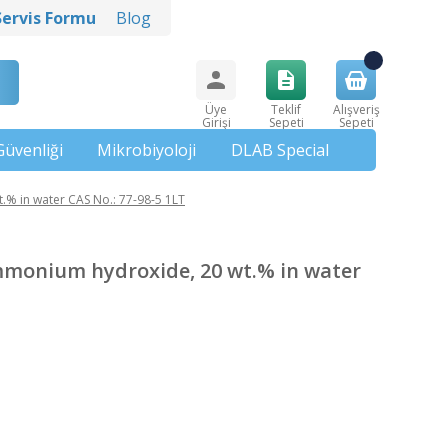
Servis Formu
Blog
Üye
Teklif
Alışveriş
Girişi
Sepeti
Sepeti
Güvenliği
Mikrobiyoloji
DLAB Special
 in water CAS No.: 77-98-5 1LT
monium hydroxide, 20 wt.% in water