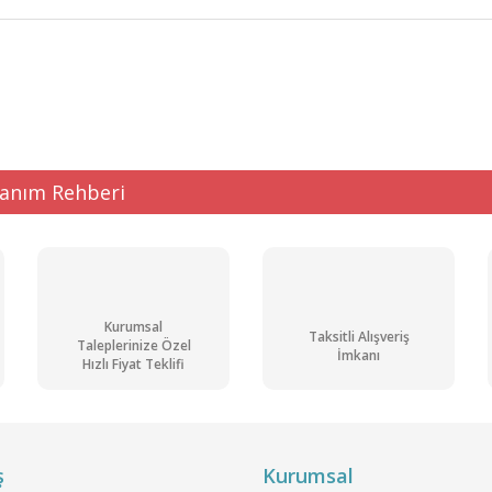
ğer konularda yetersiz gördüğünüz noktaları öneri formunu kullanarak tarafı
Bu ürüne ilk yorumu siz yapın!
Yorum Yaz
lanım Rehberi
Kurumsal
Taksitli Alışveriş
Taleplerinize Özel
İmkanı
Hızlı Fiyat Teklifi
Gönder
ş
Kurumsal