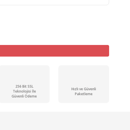
mıza iletebilirsiniz.
256 Bit SSL
Hızlı ve Güvenli
Teknolojisi İle
Paketleme
Güvenli Ödeme