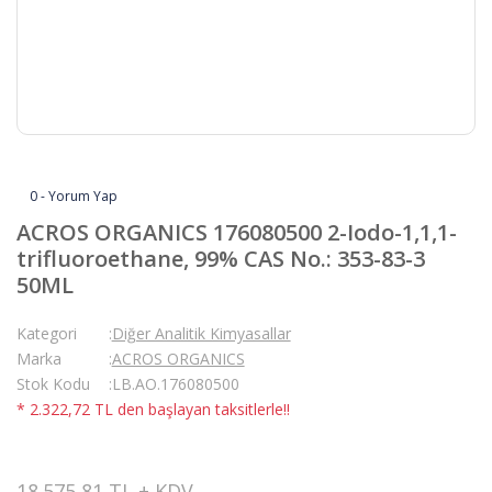
0 - Yorum Yap
ACROS ORGANICS 176080500 2-Iodo-1,1,1-
trifluoroethane, 99% CAS No.: 353-83-3
50ML
Kategori
Diğer Analitik Kimyasallar
Marka
ACROS ORGANICS
Stok Kodu
LB.AO.176080500
* 2.322,72 TL den başlayan taksitlerle!!
18.575,81 TL + KDV