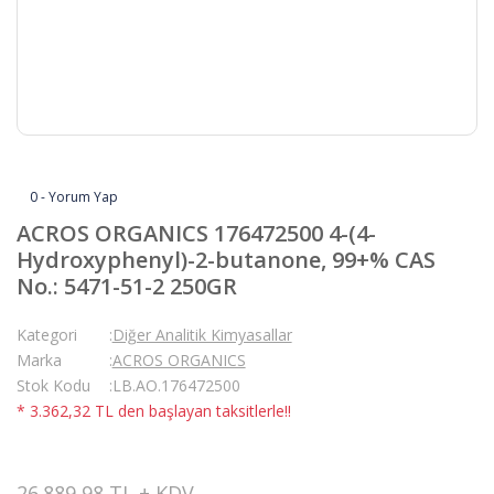
0 - Yorum Yap
ACROS ORGANICS 176472500 4-(4-
Hydroxyphenyl)-2-butanone, 99+% CAS
No.: 5471-51-2 250GR
Kategori
Diğer Analitik Kimyasallar
Marka
ACROS ORGANICS
Stok Kodu
LB.AO.176472500
* 3.362,32 TL den başlayan taksitlerle!!
26.889,98 TL + KDV