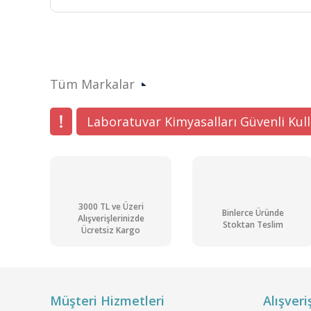
Bu ürünün fiyat bilgisi, resim, ürün açıklamalarında ve di
Görüş ve önerileriniz için teşekkür ederiz.
Tüm Markalar
Ürün resmi kalitesiz, bozuk veya görüntülenemiyor.
Ürün açıklamasında eksik bilgiler bulunuyor.
Laboratuvar Kimyasalları Güvenli Kul
Ürün bilgilerinde hatalar bulunuyor.
Ürün fiyatı diğer sitelerden daha pahalı.
Bu ürüne benzer farklı alternatifler olmalı.
3000 TL ve Üzeri
Binlerce Üründe
Alışverişlerinizde
Stoktan Teslim
Ücretsiz Kargo
Müşteri Hizmetleri
Alışveri