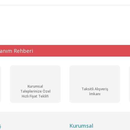
ğer konularda yetersiz gördüğünüz noktaları öneri formunu kullanarak tarafı
Bu ürüne ilk yorumu siz yapın!
Yorum Yaz
lanım Rehberi
Kurumsal
Taksitli Alışveriş
Taleplerinize Özel
İmkanı
Hızlı Fiyat Teklifi
Gönder
ş
Kurumsal