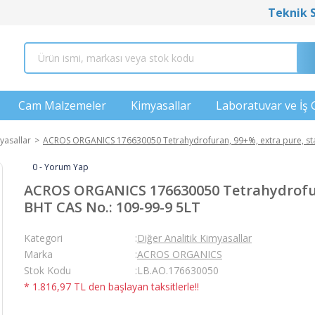
Teknik 
Cam Malzemeler
Kimyasallar
Laboratuvar ve İş 
yasallar
ACROS ORGANICS 176630050 Tetrahydrofuran, 99+%, extra pure, stab
0 - Yorum Yap
ACROS ORGANICS 176630050 Tetrahydrofura
BHT CAS No.: 109-99-9 5LT
Kategori
Diğer Analitik Kimyasallar
Marka
ACROS ORGANICS
Stok Kodu
LB.AO.176630050
* 1.816,97 TL den başlayan taksitlerle!!