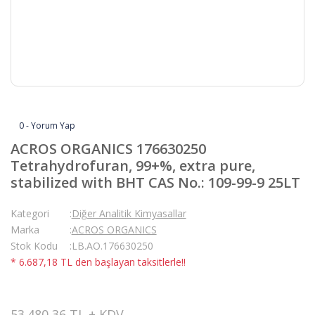
0 - Yorum Yap
ACROS ORGANICS 176630250
Tetrahydrofuran, 99+%, extra pure,
stabilized with BHT CAS No.: 109-99-9 25LT
Kategori
Diğer Analitik Kimyasallar
Marka
ACROS ORGANICS
Stok Kodu
LB.AO.176630250
* 6.687,18 TL den başlayan taksitlerle!!
53.480,36 TL + KDV