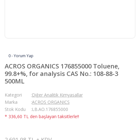
0 - Yorum Yap
ACROS ORGANICS 176855000 Toluene,
99.8+%, for analysis CAS No.: 108-88-3
500ML
Kategori
Diğer Analitik Kimyasallar
Marka
ACROS ORGANICS
Stok Kodu
LB.AO.176855000
* 336,60 TL den başlayan taksitlerle!!
2.691,98 TL + KDV