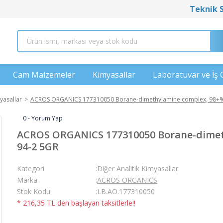
Teknik 
Cam Malzemeler
Kimyasallar
Laboratuvar ve İş 
yasallar
ACROS ORGANICS 177310050 Borane-dimethylamine complex, 98+% 
0 - Yorum Yap
ACROS ORGANICS 177310050 Borane-dimeth
94-2 5GR
Kategori
Diğer Analitik Kimyasallar
Marka
ACROS ORGANICS
Stok Kodu
LB.AO.177310050
* 216,35 TL den başlayan taksitlerle!!