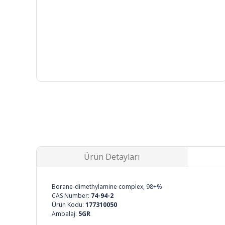
Ürün Detayları
Borane-dimethylamine complex, 98+%
CAS Number:
74-94-2
Ürün Kodu:
177310050
Ambalaj:
5GR