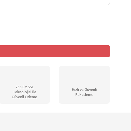
mıza iletebilirsiniz.
256 Bit SSL
Hızlı ve Güvenli
Teknolojisi İle
Paketleme
Güvenli Ödeme