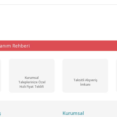
ğer konularda yetersiz gördüğünüz noktaları öneri formunu kullanarak tarafı
Bu ürüne ilk yorumu siz yapın!
Yorum Yaz
lanım Rehberi
Kurumsal
Taksitli Alışveriş
Taleplerinize Özel
İmkanı
Hızlı Fiyat Teklifi
Gönder
ş
Kurumsal