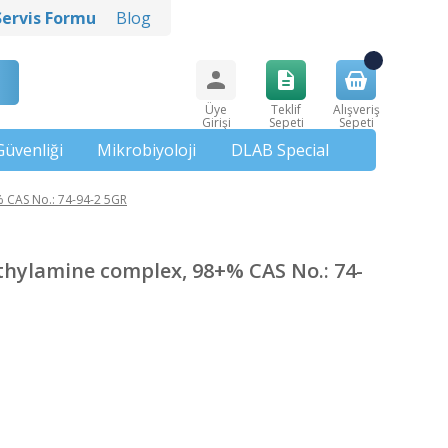
Servis Formu
Blog
Üye
Teklif
Alışveriş
Girişi
Sepeti
Sepeti
Güvenliği
Mikrobiyoloji
DLAB Special
CAS No.: 74-94-2 5GR
ylamine complex, 98+% CAS No.: 74-