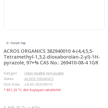
0 - Yorum Yap
ACROS ORGANICS 382940010 4-(4,4,5,5-
Tetramethyl-1,3,2-dioxaborolan-2-yl)-1H-
pyrazole, 97+% CAS No.: 269410-08-4 1GR
Kategori
Diğer Analitik Kimyasallar
Marka
ACROS ORGANICS
Stok Kodu
LB.AO.382940010
* 801,29 TL den başlayan taksitlerle!!
6.408,26 TL + KDV