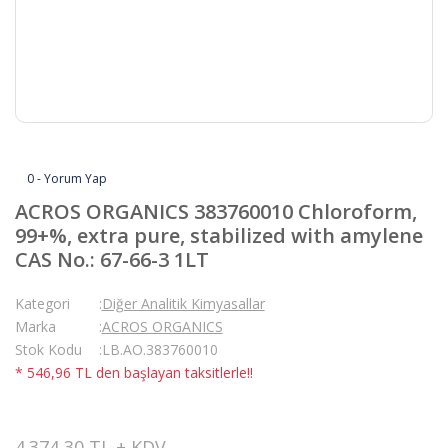
0 - Yorum Yap
ACROS ORGANICS 383760010 Chloroform,
99+%, extra pure, stabilized with amylene
CAS No.: 67-66-3 1LT
Kategori
Diğer Analitik Kimyasallar
Marka
ACROS ORGANICS
Stok Kodu
LB.AO.383760010
* 546,96 TL den başlayan taksitlerle!!
4.374,30 TL + KDV