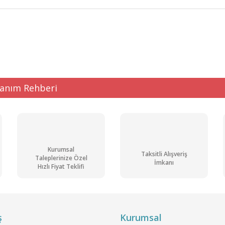
ğer konularda yetersiz gördüğünüz noktaları öneri formunu kullanarak tarafı
Bu ürüne ilk yorumu siz yapın!
Yorum Yaz
lanım Rehberi
Kurumsal
Taksitli Alışveriş
Taleplerinize Özel
İmkanı
Hızlı Fiyat Teklifi
Gönder
ş
Kurumsal