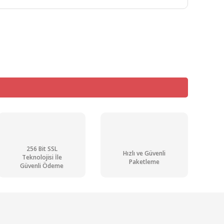
mıza iletebilirsiniz.
256 Bit SSL
Hızlı ve Güvenli
Teknolojisi İle
Paketleme
Güvenli Ödeme