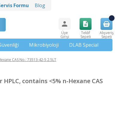
Servis Formu
Blog
Üye
Teklif
Alışveriş
Girişi
Sepeti
Sepeti
Güvenliği
Mikrobiyoloji
DLAB Special
exane CAS No.: 73513-42-5 2.5LT
r HPLC, contains <5% n-Hexane CAS