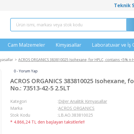
Teknik 
Cam Malzemeler
Kimyasallar
Laboratuvar ve İş 
yasallar
ACROS ORGANICS 383810025 Isohexane, for HPLC, contains <5% n-H
0 - Yorum Yap
ACROS ORGANICS 383810025 Isohexane, fo
No.: 73513-42-5 2.5LT
Kategori
Diğer Analitik Kimyasallar
Marka
ACROS ORGANICS
Stok Kodu
LB.AO.383810025
* 4.866,24 TL den başlayan taksitlerle!!