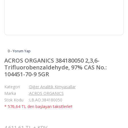
0 - Yorum Yap
ACROS ORGANICS 384180050 2,3,6-
Trifluorobenzaldehyde, 97% CAS No.:
104451-70-9 5GR
Kategori
Diğer Analitik Kimyasallar
Marka
ACROS ORGANICS
Stok Kodu
LB.AO.384180050
* 576,64 TL den başlayan taksitlerle!!
4.611,61 TL + KDV