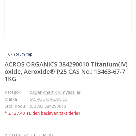
0 - Yorum Yap
ACROS ORGANICS 384290010 Titanium(IV)
oxide, Aeroxide® P25 CAS No.: 13463-67-7
1KG
Kategori
Diğer Analitik Kimyasallar
Marka
ACROS ORGANICS
Stok Kodu
LB.AO.384290010
* 2.127,40 TL den başlayan taksitlerle!!
17.013,74 TL + KDV