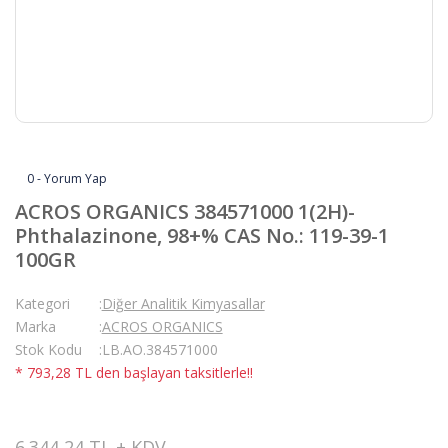
0 - Yorum Yap
ACROS ORGANICS 384571000 1(2H)-
Phthalazinone, 98+% CAS No.: 119-39-1
100GR
Kategori
Diğer Analitik Kimyasallar
Marka
ACROS ORGANICS
Stok Kodu
LB.AO.384571000
* 793,28 TL den başlayan taksitlerle!!
6.344,24 TL + KDV