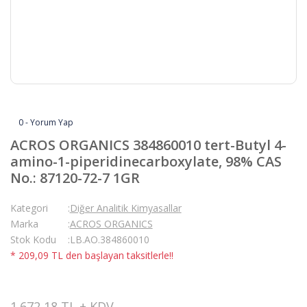
0 - Yorum Yap
ACROS ORGANICS 384860010 tert-Butyl 4-
amino-1-piperidinecarboxylate, 98% CAS
No.: 87120-72-7 1GR
Kategori
Diğer Analitik Kimyasallar
Marka
ACROS ORGANICS
Stok Kodu
LB.AO.384860010
* 209,09 TL den başlayan taksitlerle!!
1.672,18 TL + KDV