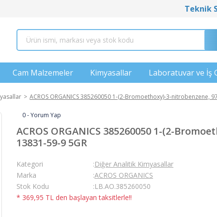
Teknik 
Cam Malzemeler
Kimyasallar
Laboratuvar ve İş 
yasallar
ACROS ORGANICS 385260050 1-(2-Bromoethoxy)-3-nitrobenzene, 97
0 - Yorum Yap
ACROS ORGANICS 385260050 1-(2-Bromoeth
13831-59-9 5GR
Kategori
Diğer Analitik Kimyasallar
Marka
ACROS ORGANICS
Stok Kodu
LB.AO.385260050
* 369,95 TL den başlayan taksitlerle!!