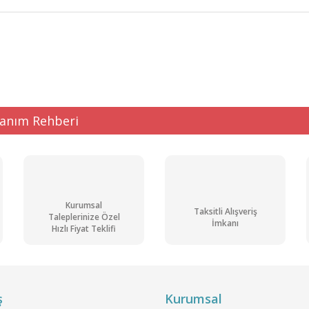
ğer konularda yetersiz gördüğünüz noktaları öneri formunu kullanarak tarafı
Bu ürüne ilk yorumu siz yapın!
Yorum Yaz
lanım Rehberi
Kurumsal
Taksitli Alışveriş
Taleplerinize Özel
İmkanı
Hızlı Fiyat Teklifi
Gönder
ş
Kurumsal