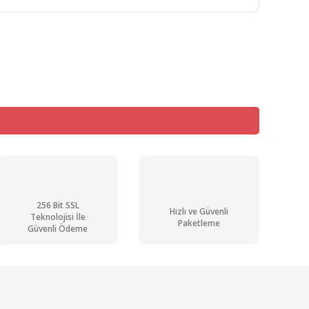
mıza iletebilirsiniz.
256 Bit SSL
Hızlı ve Güvenli
Teknolojisi İle
Paketleme
Güvenli Ödeme