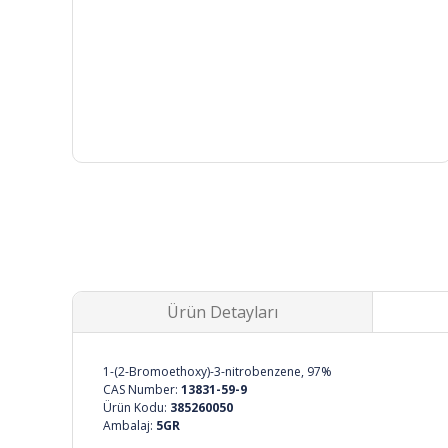
Ürün Detayları
1-(2-Bromoethoxy)-3-nitrobenzene, 97%
CAS Number:
13831-59-9
Ürün Kodu:
385260050
Ambalaj:
5GR