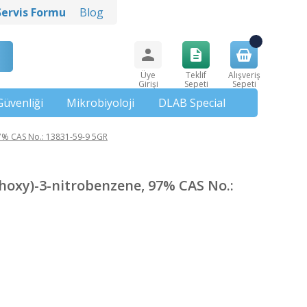
Servis Formu
Blog
Üye
Teklif
Alışveriş
Girişi
Sepeti
Sepeti
Güvenliği
Mikrobiyoloji
DLAB Special
% CAS No.: 13831-59-9 5GR
oxy)-3-nitrobenzene, 97% CAS No.: