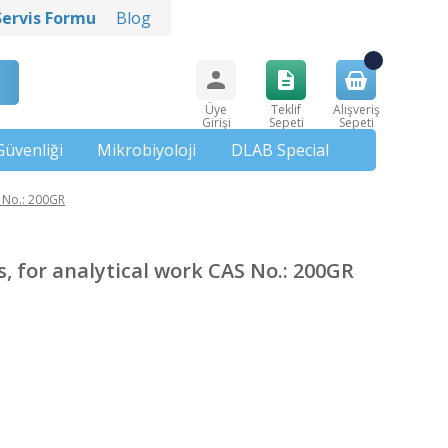
Servis Formu
Blog
Üye
Teklif
Alışveriş
Girişi
Sepeti
Sepeti
Güvenliği
Mikrobiyoloji
DLAB Special
 No.: 200GR
 for analytical work CAS No.: 200GR