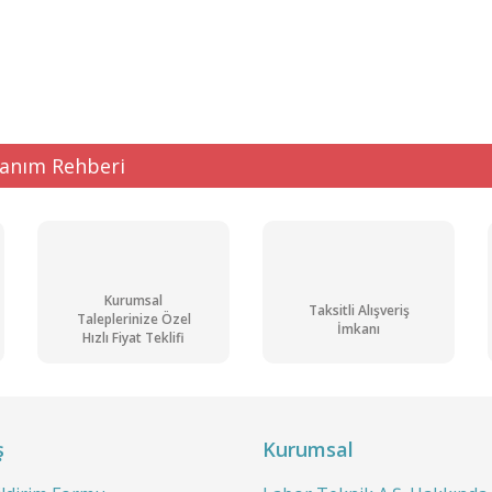
ğer konularda yetersiz gördüğünüz noktaları öneri formunu kullanarak tarafı
Bu ürüne ilk yorumu siz yapın!
Yorum Yaz
lanım Rehberi
Kurumsal
Taksitli Alışveriş
Taleplerinize Özel
İmkanı
Hızlı Fiyat Teklifi
Gönder
ş
Kurumsal