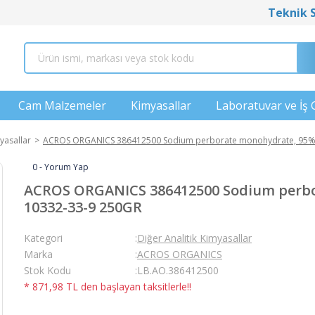
Teknik 
Cam Malzemeler
Kimyasallar
Laboratuvar ve İş 
yasallar
ACROS ORGANICS 386412500 Sodium perborate monohydrate, 95% 
0 - Yorum Yap
ACROS ORGANICS 386412500 Sodium perbo
10332-33-9 250GR
Kategori
Diğer Analitik Kimyasallar
Marka
ACROS ORGANICS
Stok Kodu
LB.AO.386412500
* 871,98 TL den başlayan taksitlerle!!