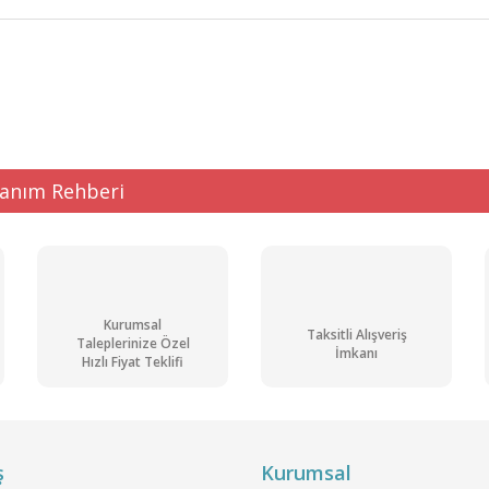
ğer konularda yetersiz gördüğünüz noktaları öneri formunu kullanarak tarafı
Bu ürüne ilk yorumu siz yapın!
Yorum Yaz
lanım Rehberi
Kurumsal
Taksitli Alışveriş
Taleplerinize Özel
İmkanı
Hızlı Fiyat Teklifi
Gönder
ş
Kurumsal