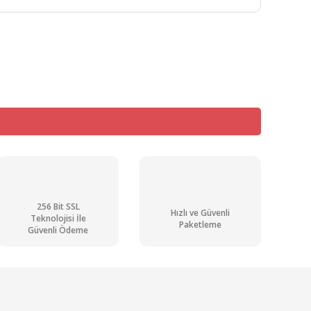
mıza iletebilirsiniz.
256 Bit SSL
Hızlı ve Güvenli
Teknolojisi İle
Paketleme
Güvenli Ödeme