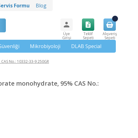
Servis Formu
Blog
Üye
Teklif
Alışveriş
Girişi
Sepeti
Sepeti
Güvenliği
Mikrobiyoloji
DLAB Special
CAS No.: 10332-33-9 250GR
rate monohydrate, 95% CAS No.: