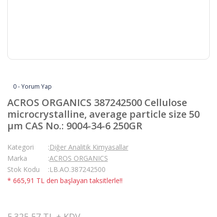
0 - Yorum Yap
ACROS ORGANICS 387242500 Cellulose
microcrystalline, average particle size 50
µm CAS No.: 9004-34-6 250GR
Kategori
Diğer Analitik Kimyasallar
Marka
ACROS ORGANICS
Stok Kodu
LB.AO.387242500
* 665,91 TL den başlayan taksitlerle!!
5.325,57 TL + KDV