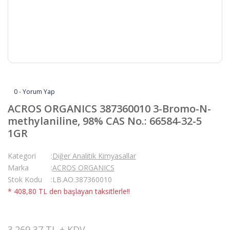
0 - Yorum Yap
ACROS ORGANICS 387360010 3-Bromo-N-
methylaniline, 98% CAS No.: 66584-32-5
1GR
Kategori
Diğer Analitik Kimyasallar
Marka
ACROS ORGANICS
Stok Kodu
LB.AO.387360010
* 408,80 TL den başlayan taksitlerle!!
3.269,37 TL + KDV