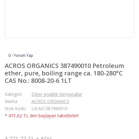
0 - Yorum Yap
ACROS ORGANICS 387490010 Petroleum
ether, pure, boiling range ca. 180-280°C
CAS No.: 8008-20-6 1LT
Kategori
Diğer Analitik Kimyasallar
Marka
ACROS ORGANICS
Stok Kodu
LB.AO.387490010
* 471,62 TL den başlayan taksitlerle!!
3.771,77 TL + KDV