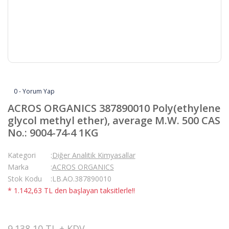
0 - Yorum Yap
ACROS ORGANICS 387890010 Poly(ethylene
glycol methyl ether), average M.W. 500 CAS
No.: 9004-74-4 1KG
Kategori
Diğer Analitik Kimyasallar
Marka
ACROS ORGANICS
Stok Kodu
LB.AO.387890010
* 1.142,63 TL den başlayan taksitlerle!!
9.138,10 TL + KDV