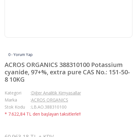
0 - Yorum Yap
ACROS ORGANICS 388310100 Potassium
cyanide, 97+%, extra pure CAS No.: 151-50-
8 10KG
Kategori
Diğer Analitik Kimyasallar
Marka
ACROS ORGANICS
Stok Kodu
LB.AO.388310100
* 7.622,84 TL den başlayan taksitlerle!!
60.963,18 TL + KDV