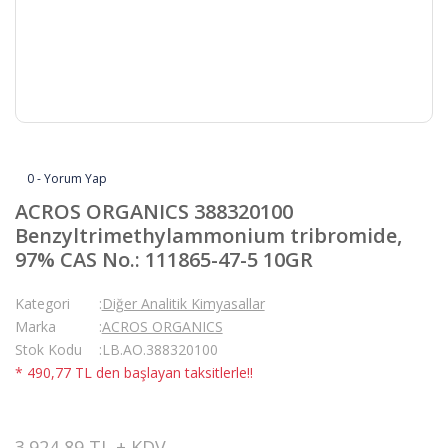
0 - Yorum Yap
ACROS ORGANICS 388320100
Benzyltrimethylammonium tribromide,
97% CAS No.: 111865-47-5 10GR
Kategori
Diğer Analitik Kimyasallar
Marka
ACROS ORGANICS
Stok Kodu
LB.AO.388320100
* 490,77 TL den başlayan taksitlerle!!
3.924,89 TL + KDV