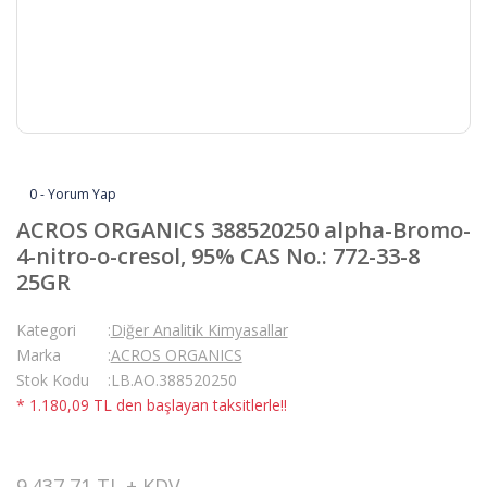
0 - Yorum Yap
ACROS ORGANICS 388520250 alpha-Bromo-
4-nitro-o-cresol, 95% CAS No.: 772-33-8
25GR
Kategori
Diğer Analitik Kimyasallar
Marka
ACROS ORGANICS
Stok Kodu
LB.AO.388520250
* 1.180,09 TL den başlayan taksitlerle!!
9.437,71 TL + KDV