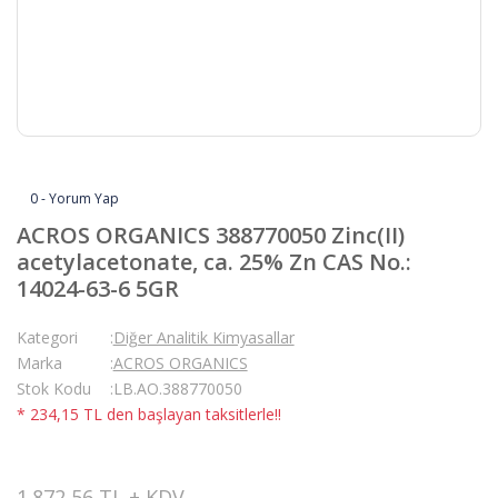
0 - Yorum Yap
ACROS ORGANICS 388770050 Zinc(II)
acetylacetonate, ca. 25% Zn CAS No.:
14024-63-6 5GR
Kategori
Diğer Analitik Kimyasallar
Marka
ACROS ORGANICS
Stok Kodu
LB.AO.388770050
* 234,15 TL den başlayan taksitlerle!!
1.872,56 TL + KDV