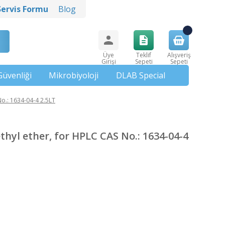
Servis Formu
Blog
Üye
Teklif
Alışveriş
Girişi
Sepeti
Sepeti
Güvenliği
Mikrobiyoloji
DLAB Special
o.: 1634-04-4 2.5LT
yl ether, for HPLC CAS No.: 1634-04-4