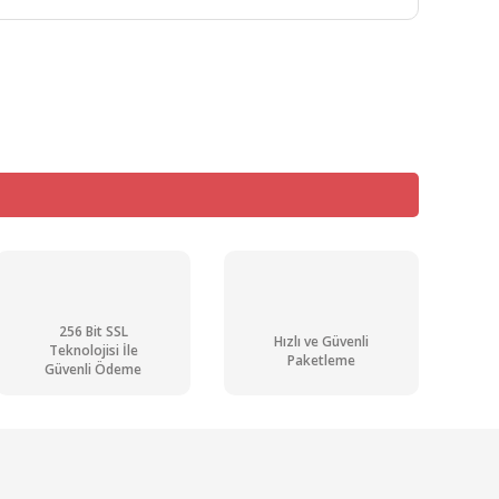
mıza iletebilirsiniz.
256 Bit SSL
Hızlı ve Güvenli
Teknolojisi İle
Paketleme
Güvenli Ödeme