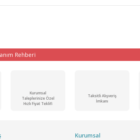
ğer konularda yetersiz gördüğünüz noktaları öneri formunu kullanarak tarafı
Bu ürüne ilk yorumu siz yapın!
Yorum Yaz
lanım Rehberi
Kurumsal
Taksitli Alışveriş
Taleplerinize Özel
İmkanı
Hızlı Fiyat Teklifi
Gönder
ş
Kurumsal