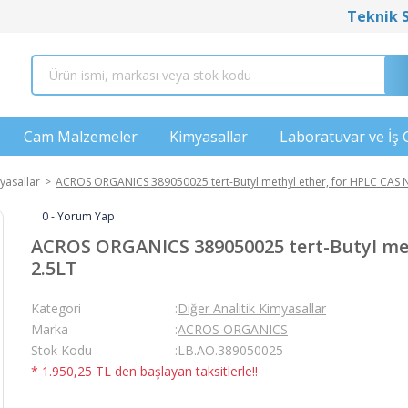
Teknik 
Cam Malzemeler
Kimyasallar
Laboratuvar ve İş 
yasallar
ACROS ORGANICS 389050025 tert-Butyl methyl ether, for HPLC CAS N
0 - Yorum Yap
ACROS ORGANICS 389050025 tert-Butyl meth
2.5LT
Kategori
Diğer Analitik Kimyasallar
Marka
ACROS ORGANICS
Stok Kodu
LB.AO.389050025
* 1.950,25 TL den başlayan taksitlerle!!