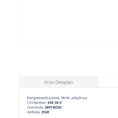
Ürün Detayları
Manganese(II) acetate, 98+%, anhydrous
CAS Number:
638-38-0
Ürün Kodu:
389140250
Ambalaj:
25GR