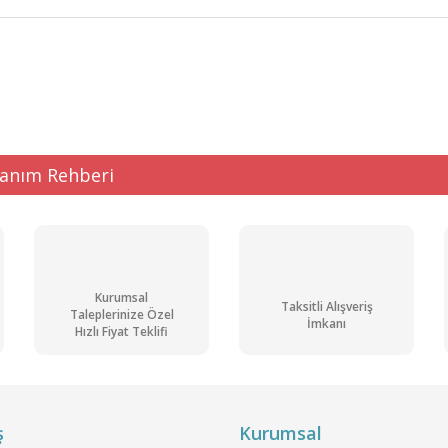
ğer konularda yetersiz gördüğünüz noktaları öneri formunu kullanarak tarafı
Bu ürüne ilk yorumu siz yapın!
Yorum Yaz
lanım Rehberi
Kurumsal
Taksitli Alışveriş
Taleplerinize Özel
İmkanı
Hızlı Fiyat Teklifi
Gönder
ş
Kurumsal