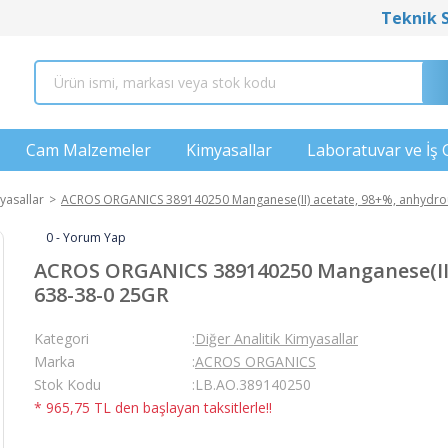
Teknik 
Cam Malzemeler
Kimyasallar
Laboratuvar ve İş 
yasallar
ACROS ORGANICS 389140250 Manganese(II) acetate, 98+%, anhydrou
0 - Yorum Yap
ACROS ORGANICS 389140250 Manganese(II) 
638-38-0 25GR
Kategori
Diğer Analitik Kimyasallar
Marka
ACROS ORGANICS
Stok Kodu
LB.AO.389140250
* 965,75 TL den başlayan taksitlerle!!