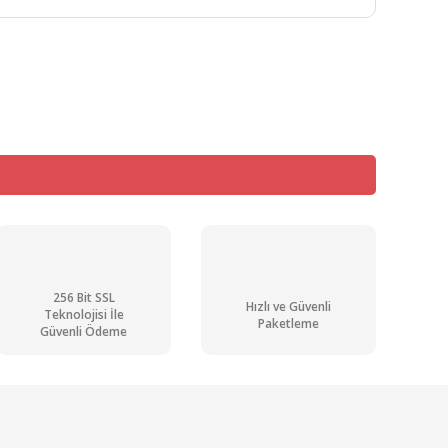
mıza iletebilirsiniz.
256 Bit SSL
Hızlı ve Güvenli
Teknolojisi İle
Paketleme
Güvenli Ödeme