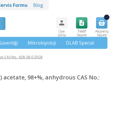
Servis Formu
Blog
Üye
Teklif
Alışveriş
Girişi
Sepeti
Sepeti
Güvenliği
Mikrobiyoloji
DLAB Special
s CAS No.: 638-38-0 25GR
acetate, 98+%, anhydrous CAS No.: