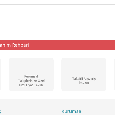
ğer konularda yetersiz gördüğünüz noktaları öneri formunu kullanarak tarafı
Bu ürüne ilk yorumu siz yapın!
Yorum Yaz
lanım Rehberi
Kurumsal
Taksitli Alışveriş
Taleplerinize Özel
İmkanı
Hızlı Fiyat Teklifi
Gönder
ş
Kurumsal