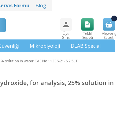
Servis Formu
Blog
Üye
Teklif
Alışveriş
Girişi
Sepeti
Sepeti
Güvenliği
Mikrobiyoloji
DLAB Special
solution in water CAS No.: 1336-21-6 2.5LT
oxide, for analysis, 25% solution in