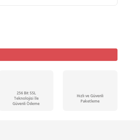
mıza iletebilirsiniz.
256 Bit SSL
Hızlı ve Güvenli
Teknolojisi İle
Paketleme
Güvenli Ödeme