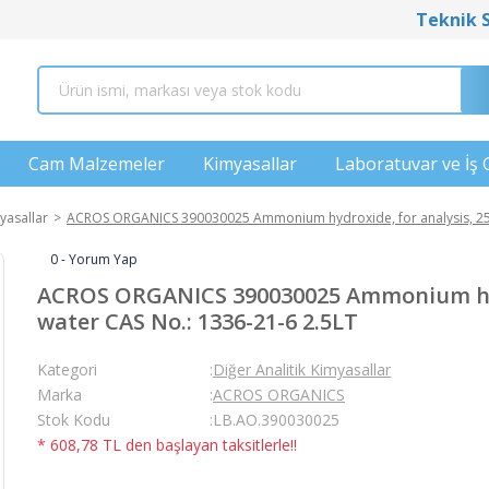
Teknik 
Cam Malzemeler
Kimyasallar
Laboratuvar ve İş 
yasallar
ACROS ORGANICS 390030025 Ammonium hydroxide, for analysis, 25% 
0 - Yorum Yap
ACROS ORGANICS 390030025 Ammonium hydr
water CAS No.: 1336-21-6 2.5LT
Kategori
Diğer Analitik Kimyasallar
Marka
ACROS ORGANICS
Stok Kodu
LB.AO.390030025
* 608,78 TL den başlayan taksitlerle!!