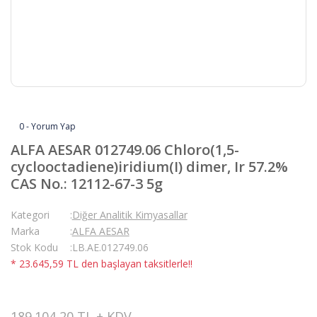
0 - Yorum Yap
ALFA AESAR 012749.06 Chloro(1,5-
cyclooctadiene)iridium(I) dimer, Ir 57.2%
CAS No.: 12112-67-3 5g
Kategori
Diğer Analitik Kimyasallar
Marka
ALFA AESAR
Stok Kodu
LB.AE.012749.06
* 23.645,59 TL den başlayan taksitlerle!!
189.104,20 TL + KDV