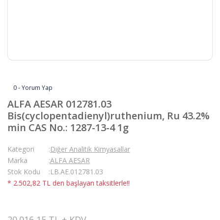
0 - Yorum Yap
ALFA AESAR 012781.03
Bis(cyclopentadienyl)ruthenium, Ru 43.2%
min CAS No.: 1287-13-4 1g
Kategori
Diğer Analitik Kimyasallar
Marka
ALFA AESAR
Stok Kodu
LB.AE.012781.03
* 2.502,82 TL den başlayan taksitlerle!!
20.016,15 TL + KDV