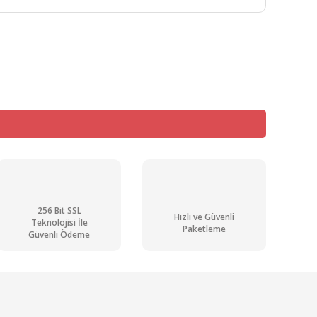
mıza iletebilirsiniz.
256 Bit SSL
Hızlı ve Güvenli
Teknolojisi İle
Paketleme
Güvenli Ödeme