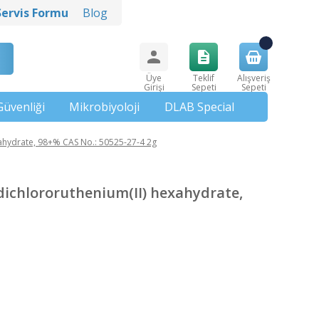
Servis Formu
Blog
Üye
Teklif
Alışveriş
Girişi
Sepeti
Sepeti
Güvenliği
Mikrobiyoloji
DLAB Special
xahydrate, 98+% CAS No.: 50525-27-4 2g
)dichlororuthenium(II) hexahydrate,