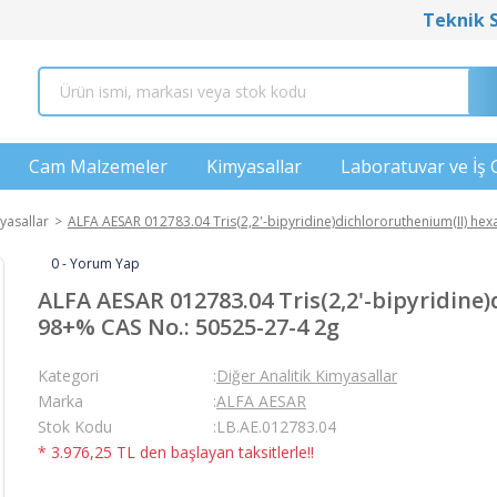
Teknik 
Cam Malzemeler
Kimyasallar
Laboratuvar ve İş 
yasallar
ALFA AESAR 012783.04 Tris(2,2'-bipyridine)dichlororuthenium(II) he
0 - Yorum Yap
ALFA AESAR 012783.04 Tris(2,2'-bipyridine
98+% CAS No.: 50525-27-4 2g
Kategori
Diğer Analitik Kimyasallar
Marka
ALFA AESAR
Stok Kodu
LB.AE.012783.04
* 3.976,25 TL den başlayan taksitlerle!!