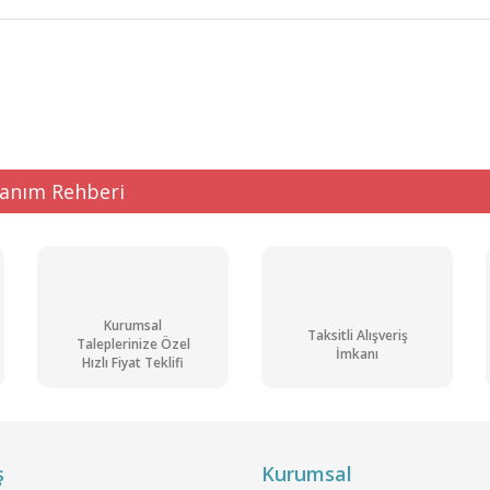
ğer konularda yetersiz gördüğünüz noktaları öneri formunu kullanarak tarafı
Bu ürüne ilk yorumu siz yapın!
Yorum Yaz
lanım Rehberi
Kurumsal
Taksitli Alışveriş
Taleplerinize Özel
İmkanı
Hızlı Fiyat Teklifi
Gönder
ş
Kurumsal