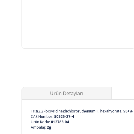
Ürün Detayları
Tris(2,2'-bipyridine)dichlororuthenium(II) hexahydrate, 98+%
CAS Number:
50525-27-4
Ürün Kodu:
012783.04
Ambalaj:
2g