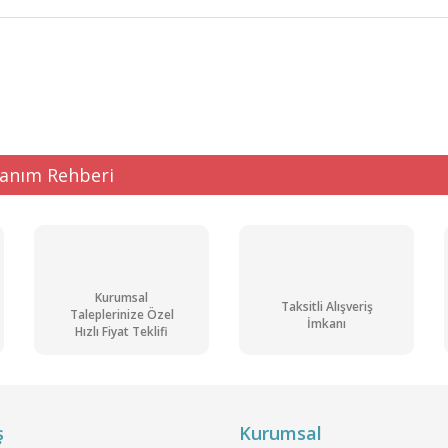
ğer konularda yetersiz gördüğünüz noktaları öneri formunu kullanarak tarafı
Bu ürüne ilk yorumu siz yapın!
Yorum Yaz
lanım Rehberi
Kurumsal
Taksitli Alışveriş
Taleplerinize Özel
İmkanı
Hızlı Fiyat Teklifi
Gönder
ş
Kurumsal