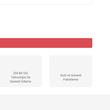
mıza iletebilirsiniz.
256 Bit SSL
Hızlı ve Güvenli
Teknolojisi İle
Paketleme
Güvenli Ödeme