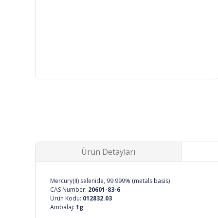
Ürün Detayları
Mercury(II) selenide, 99.999% (metals basis)
CAS Number:
20601-83-6
Ürün Kodu:
012832.03
Ambalaj:
1g