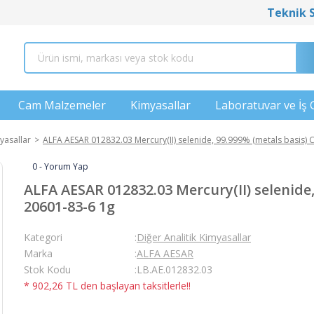
Teknik 
Cam Malzemeler
Kimyasallar
Laboratuvar ve İş 
yasallar
ALFA AESAR 012832.03 Mercury(II) selenide, 99.999% (metals basis) 
0 - Yorum Yap
ALFA AESAR 012832.03 Mercury(II) selenide,
20601-83-6 1g
Kategori
Diğer Analitik Kimyasallar
Marka
ALFA AESAR
Stok Kodu
LB.AE.012832.03
* 902,26 TL den başlayan taksitlerle!!