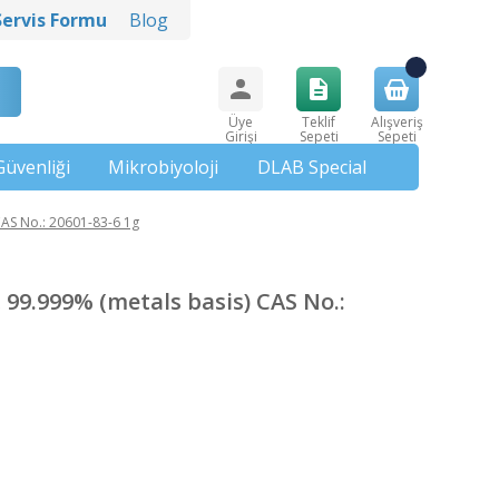
Servis Formu
Blog
Üye
Teklif
Alışveriş
Girişi
Sepeti
Sepeti
Güvenliği
Mikrobiyoloji
DLAB Special
CAS No.: 20601-83-6 1g
 99.999% (metals basis) CAS No.: