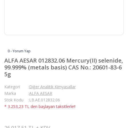
0 - Yorum Yap
ALFA AESAR 012832.06 Mercury(II) selenide,
99.999% (metals basis) CAS No.: 20601-83-6
5g
Kategori
Diğer Analitik Kimyasallar
Marka
ALFA AESAR
Stok Kodu
LB.AE.012832.06
* 3.253,23 TL den başlayan taksitlerle!!
26.017,51 TL + KDV