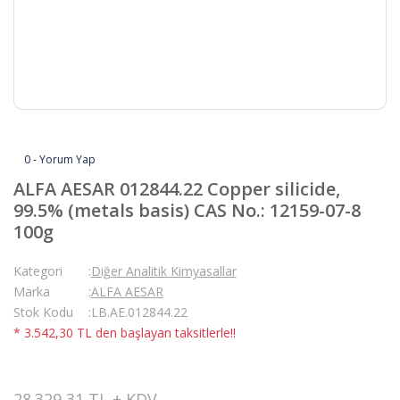
0 - Yorum Yap
ALFA AESAR 012844.22 Copper silicide,
99.5% (metals basis) CAS No.: 12159-07-8
100g
Kategori
Diğer Analitik Kimyasallar
Marka
ALFA AESAR
Stok Kodu
LB.AE.012844.22
* 3.542,30 TL den başlayan taksitlerle!!
28.329,31 TL + KDV