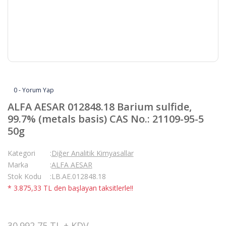
0 - Yorum Yap
ALFA AESAR 012848.18 Barium sulfide,
99.7% (metals basis) CAS No.: 21109-95-5
50g
Kategori
Diğer Analitik Kimyasallar
Marka
ALFA AESAR
Stok Kodu
LB.AE.012848.18
* 3.875,33 TL den başlayan taksitlerle!!
30.992,75 TL + KDV