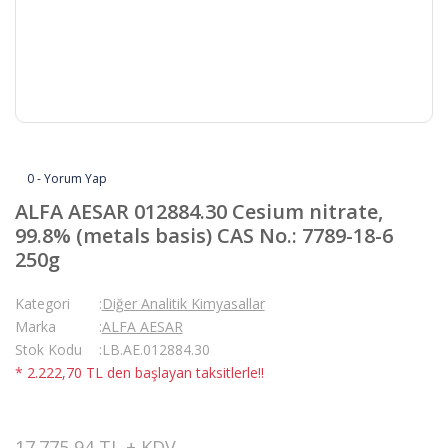
0 - Yorum Yap
ALFA AESAR 012884.30 Cesium nitrate,
99.8% (metals basis) CAS No.: 7789-18-6
250g
Kategori
Diğer Analitik Kimyasallar
Marka
ALFA AESAR
Stok Kodu
LB.AE.012884.30
* 2.222,70 TL den başlayan taksitlerle!!
17.775,94 TL + KDV