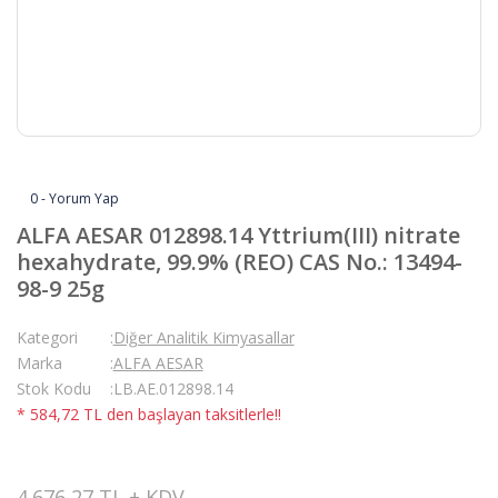
0 - Yorum Yap
ALFA AESAR 012898.14 Yttrium(III) nitrate
hexahydrate, 99.9% (REO) CAS No.: 13494-
98-9 25g
Kategori
Diğer Analitik Kimyasallar
Marka
ALFA AESAR
Stok Kodu
LB.AE.012898.14
* 584,72 TL den başlayan taksitlerle!!
4.676,27 TL + KDV