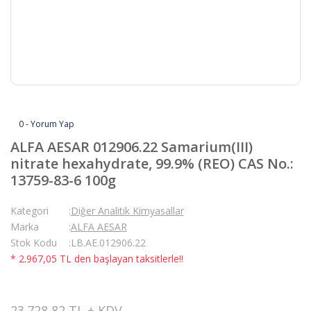
0 - Yorum Yap
ALFA AESAR 012906.22 Samarium(III)
nitrate hexahydrate, 99.9% (REO) CAS No.:
13759-83-6 100g
Kategori
Diğer Analitik Kimyasallar
Marka
ALFA AESAR
Stok Kodu
LB.AE.012906.22
* 2.967,05 TL den başlayan taksitlerle!!
23.728,82 TL + KDV