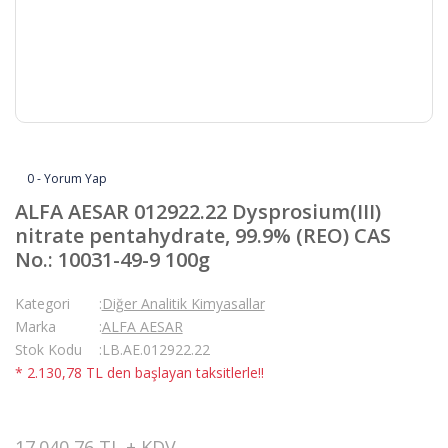
0 - Yorum Yap
ALFA AESAR 012922.22 Dysprosium(III)
nitrate pentahydrate, 99.9% (REO) CAS
No.: 10031-49-9 100g
Kategori
Diğer Analitik Kimyasallar
Marka
ALFA AESAR
Stok Kodu
LB.AE.012922.22
* 2.130,78 TL den başlayan taksitlerle!!
17.040,76 TL + KDV