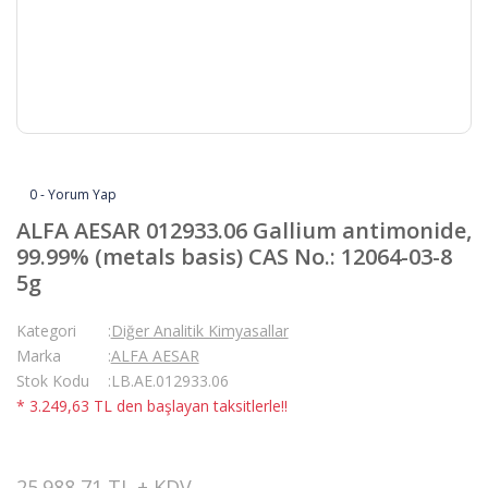
0 - Yorum Yap
ALFA AESAR 012933.06 Gallium antimonide,
99.99% (metals basis) CAS No.: 12064-03-8
5g
Kategori
Diğer Analitik Kimyasallar
Marka
ALFA AESAR
Stok Kodu
LB.AE.012933.06
* 3.249,63 TL den başlayan taksitlerle!!
25.988,71 TL + KDV