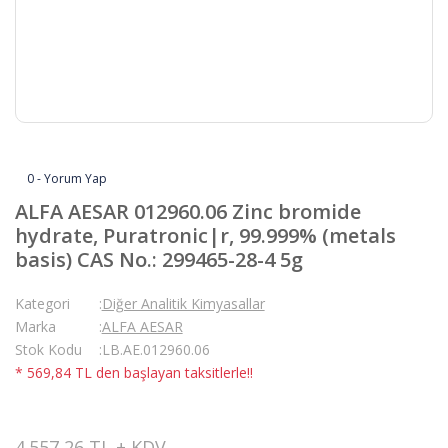
0 - Yorum Yap
ALFA AESAR 012960.06 Zinc bromide
hydrate, Puratronic|r, 99.999% (metals
basis) CAS No.: 299465-28-4 5g
Kategori
Diğer Analitik Kimyasallar
Marka
ALFA AESAR
Stok Kodu
LB.AE.012960.06
* 569,84 TL den başlayan taksitlerle!!
4.557,26 TL + KDV