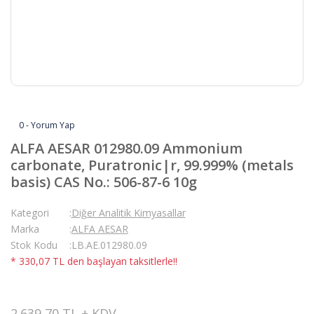
0 - Yorum Yap
ALFA AESAR 012980.09 Ammonium
carbonate, Puratronic|r, 99.999% (metals
basis) CAS No.: 506-87-6 10g
Kategori
Diğer Analitik Kimyasallar
Marka
ALFA AESAR
Stok Kodu
LB.AE.012980.09
* 330,07 TL den başlayan taksitlerle!!
2.639,70 TL + KDV