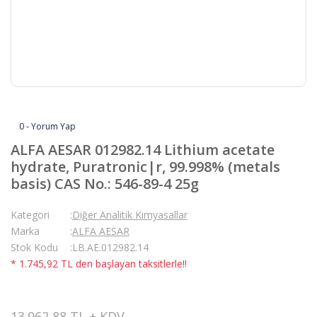
0 - Yorum Yap
ALFA AESAR 012982.14 Lithium acetate
hydrate, Puratronic|r, 99.998% (metals
basis) CAS No.: 546-89-4 25g
Kategori
Diğer Analitik Kimyasallar
Marka
ALFA AESAR
Stok Kodu
LB.AE.012982.14
* 1.745,92 TL den başlayan taksitlerle!!
13.962,88 TL + KDV