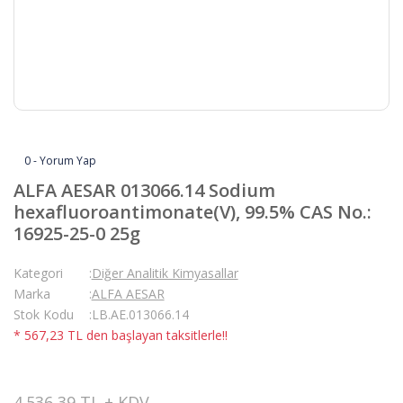
0 - Yorum Yap
ALFA AESAR 013066.14 Sodium
hexafluoroantimonate(V), 99.5% CAS No.:
16925-25-0 25g
Kategori
Diğer Analitik Kimyasallar
Marka
ALFA AESAR
Stok Kodu
LB.AE.013066.14
* 567,23 TL den başlayan taksitlerle!!
4.536,39 TL + KDV