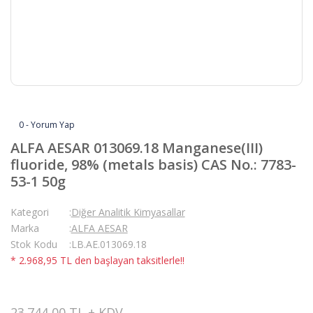
0 - Yorum Yap
ALFA AESAR 013069.18 Manganese(III)
fluoride, 98% (metals basis) CAS No.: 7783-
53-1 50g
Kategori
Diğer Analitik Kimyasallar
Marka
ALFA AESAR
Stok Kodu
LB.AE.013069.18
* 2.968,95 TL den başlayan taksitlerle!!
23.744,00 TL + KDV